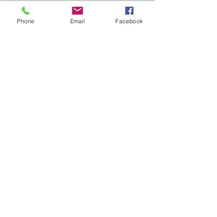
Phone
Email
Facebook
Triad Land WorX
Jared@TriadLandWorX.com
(336) 510-8900